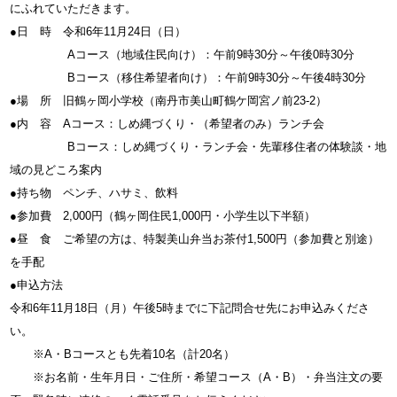
にふれていただきます。
●日 時 令和6年11月24日（日）
Aコース（地域住民向け）：午前9時30分～午後0時30分
Bコース（移住希望者向け）：午前9時30分～午後4時30分
●場 所 旧鶴ヶ岡小学校（南丹市美山町鶴ケ岡宮ノ前23-2）
●内 容 Aコース：しめ縄づくり・（希望者のみ）ランチ会
Bコース：しめ縄づくり・ランチ会・先輩移住者の体験談・地
域の見どころ案内
●持ち物 ペンチ、ハサミ、飲料
●参加費 2,000円（鶴ヶ岡住民1,000円・小学生以下半額）
●昼 食 ご希望の方は、特製美山弁当お茶付1,500円（参加費と別途）
を手配
●申込方法
令和6年11月18日（月）午後5時までに下記問合せ先にお申込みくださ
い。
※A・Bコースとも先着10名（計20名）
※お名前・生年月日・ご住所・希望コース（A・B）・弁当注文の要