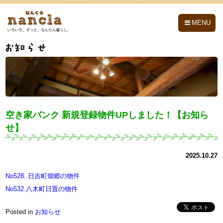
nancla -なんくら-
MENU
空き家バンク 新規登録物件UPしました！【お知ら
せ】
2025.10.27
No528. 日吉町畑郷の物件
No532.八木町日置の物件
Posted in
お知らせ