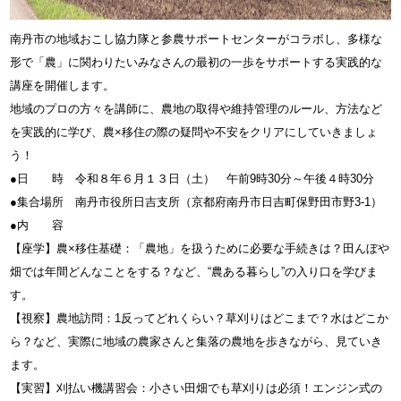
南丹市の地域おこし協力隊と参農サポートセンターがコラボし、多様な
形で「農」に関わりたいみなさんの最初の一歩をサポートする実践的な
講座を開催します。
地域のプロの方々を講師に、農地の取得や維持管理のルール、方法など
を実践的に学び、農×移住の際の疑問や不安をクリアにしていきましょ
う！
●日 時 令和８年６月１３日（土） 午前9時30分～午後４時30分
●集合場所 南丹市役所日吉支所（京都府南丹市日吉町保野田市野3-1）
●内 容
【座学】農×移住基礎：「農地」を扱うために必要な手続きは？田んぼや
畑では年間どんなことをする？など、“農ある暮らし”の入り口を学びま
す。
【視察】農地訪問：1反ってどれくらい？草刈りはどこまで？水はどこか
ら？など、実際に地域の農家さんと集落の農地を歩きながら、見ていき
ます。
【実習】刈払い機講習会：小さい田畑でも草刈りは必須！エンジン式の