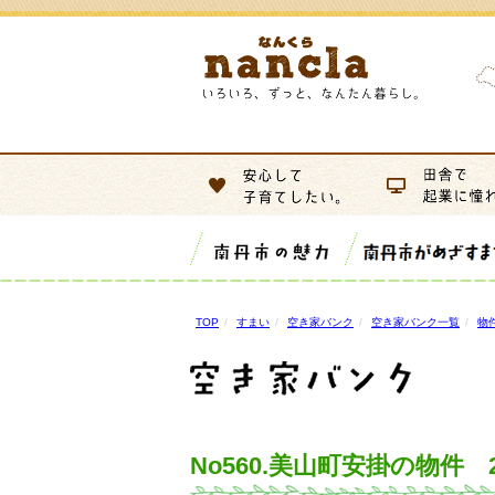
TOP
すまい
空き家バンク
空き家バンク一覧
物
No560.美山町安掛の物件 2