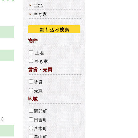
土地
空き家
物件
土地
空き家
賃貸・売買
ｍ
賃貸
売買
1.
地域
9.
園部町
m）
日吉町
八木町
美山町