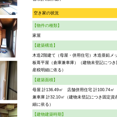
空き家の状況
【物件の種類】
家屋
【建築構造】
木造2階建て（母屋・併用住宅）木造亜鉛メ
板葺平屋（倉庫兼車庫）（建物未登記につき
産税明細に依る）
【建築面積】
母屋 計136.49㎡ 店舗併用住宅 計100.74
兼車庫 計32.10㎡（建物未登記につき固定資
細に依る）
【建物建築時期】