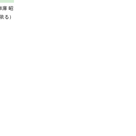
車庫 昭
依る）