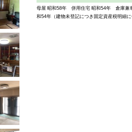
母屋 昭和58年 併用住宅 昭和54年 倉庫兼
和54年（建物未登記につき固定資産税明細に