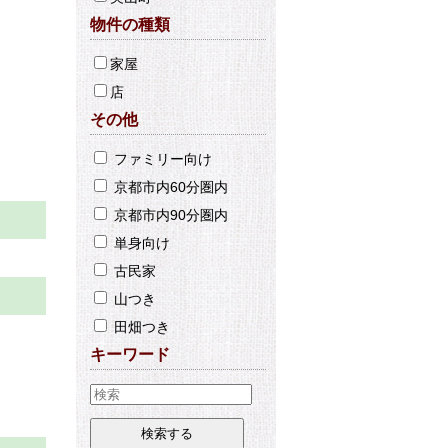
物件の種類
家屋
店
その他
ファミリー向け
京都市内60分圏内
京都市内90分圏内
単身向け
古民家
山つき
田畑つき
キーワード