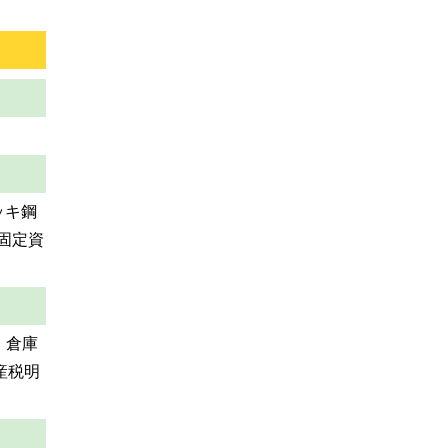
ッキ鋼
固定資
㎡ 倉庫
産税明