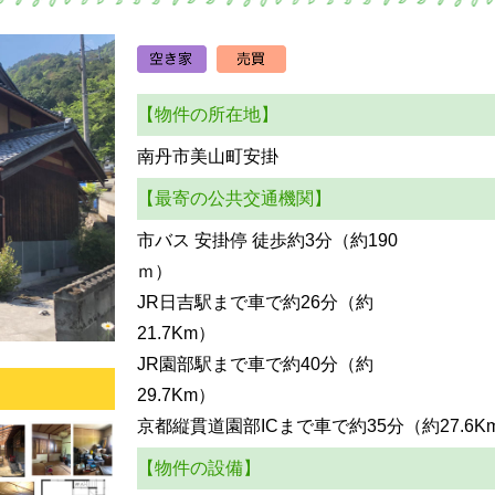
【物件の所在地】
南丹市美山町安掛
【最寄の公共交通機関】
市バス 安掛停 徒歩約3分（約190
JR日吉駅まで車で約26分（約
2
JR園部駅まで車で約40分（約
2
京都縦貫道園部ICまで車で約35分（約27.6K
【物件の設備】