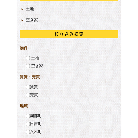
土地
空き家
物件
土地
空き家
賃貸・売買
賃貸
売買
地域
園部町
日吉町
八木町