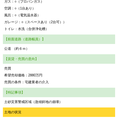
ガス：○（プロパンガス）
空調：○（1台あり）
風呂：○（電気温水器）
ガレージ：○（スペースあり（2台可））
トイレ：水洗（合併浄化槽）
【前面道路（道路幅員）】
公道 （約６ｍ）
【賃貸・売買の意向】
売買
希望売却価格：2880万円
売買の条件：宅建業者の介入
【特記事項】
土砂災害警戒区域（急傾斜地の崩壊）
土地の状況