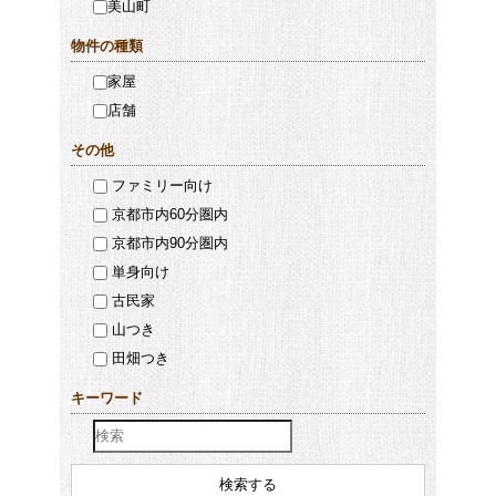
美山町
物件の種類
家屋
店舗
その他
ファミリー向け
京都市内60分圏内
京都市内90分圏内
単身向け
古民家
山つき
田畑つき
キーワード