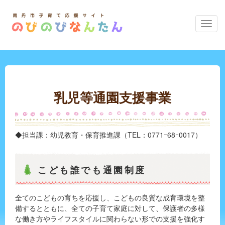
の
び
の
び
な
ん
た
乳児等通園支援事業
ん
の
メ
ニ
◆担当課：幼児教育・保育推進課（TEL：0771ｰ68ｰ0017）
ュ
ー
こども誰でも通園制度
全てのこどもの育ちを応援し、こどもの良質な成育環境を整
備するとともに、全ての子育て家庭に対して、保護者の多様
な働き方やライフスタイルに関わらない形での支援を強化す