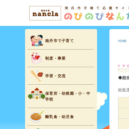
南丹市で子育て
HOME
制度・事業
学習・交流
◆担当
出生
保育所・幼稚園・小・中
学校
離乳食・幼児食