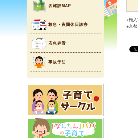
各施設MAP
※転
救急・夜間休日診療
※京
応急処置
事故予防