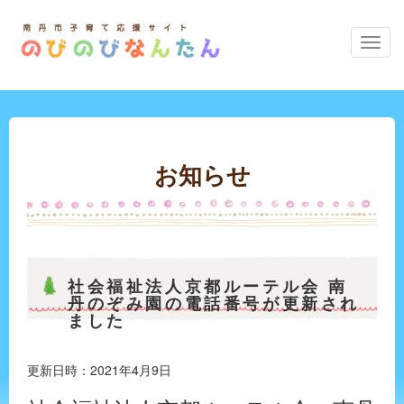
の
び
の
び
な
ん
た
お知らせ
ん
の
メ
ニ
ュ
ー
社会福祉法人京都ルーテル会 南
丹のぞみ園の電話番号が更新され
ました
更新日時：2021年4月9日