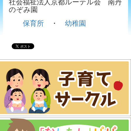
社会福祉法人京都ルーテル会 南丹
のぞみ園
保育所
・
幼稚園