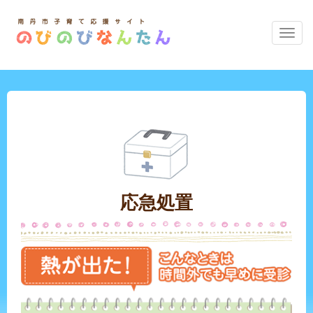
の
び
の
び
な
ん
た
ん
の
メ
ニ
応急処置
ュ
ー