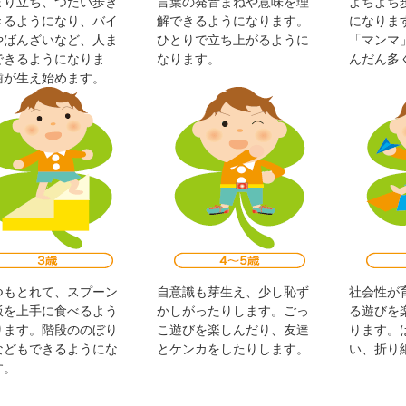
まり立ち、つたい歩き
言葉の発音まねや意味を理
よちよち
きるようになり、バイ
解できるようになります。
になりま
やばんざいなど、人ま
ひとりで立ち上がるように
「マンマ
できるようになりま
なります。
んだん多
歯が生え始めます。
つもとれて、スプーン
自意識も芽生え、少し恥ず
社会性が
飯を上手に食べるよう
かしがったりします。ごっ
る遊びを
ります。階段ののぼり
こ遊びを楽しんだり、友達
ります。
などもできるようにな
とケンカをしたりします。
い、折り
す。