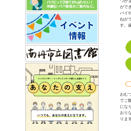
つか
がで
バイ
ねが
す。
おむ
でご
にな
おり
りま