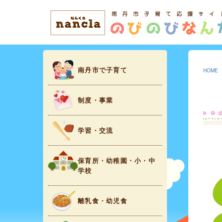
南丹市で子育て
HOME
制度・事業
学習・交流
保育所・幼稚園・小・中
学校
離乳食・幼児食