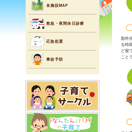
各施設MAP
救急・夜間休日診療
胎外
応急処置
る時
ど寝
こと
事故予防