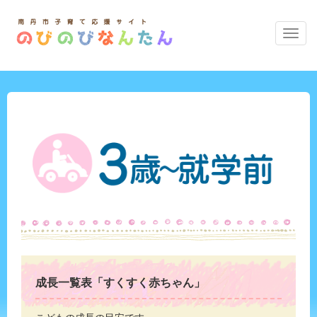
の
び
の
び
な
ん
た
ん
の
メ
ニ
ュ
ー
成長一覧表「すくすく赤ちゃん」