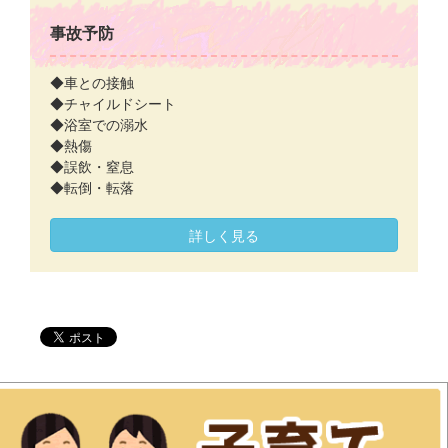
事故予防
◆車との接触
◆チャイルドシート
◆浴室での溺水
◆熱傷
◆誤飲・窒息
◆転倒・転落
詳しく見る