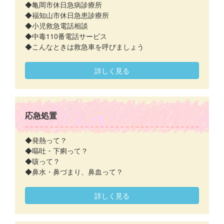
◆亀岡市休日急病診療所
◆福知山市休日急患診療所
◆小児救急電話相談
◆中毒110番電話サービス
◆こんなときは救急車を呼びましょう
詳しく見る
応急処置
◆発熱って？
◆嘔吐・下痢って？
◆咳って？
◆鼻水・鼻づまり、鼻血って？
詳しく見る