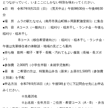
とつながっていく。いまここにしかない特別を味わってください。
●日 時 令和7年9月21日（日）（荒天中止）午前9時30分～午後4時30
分
●場 所 ムラの駅たなせん（南丹市美山町鶴ヶ岡新釈迦堂前1）に集合
●内 容 Aコース（一般向け）：稲刈り・稲木干し・ランチ会・午後も
稲刈り・稲木干し
Bコース（移住希望者向け）：稲刈り・稲木干し・ランチ会・
午後は先輩移住者の体験談・地域の見どころ案内
●持ち物 飲料・帽子・軍手・長靴・汚れてもよい服装（長袖・長ズボ
ン）
●参加費 2,000円（小学生半額・未就学児無料）
●昼 食 ご希望の方は、特製美山弁当（新米）お茶付1,500円（参加費
と別途）を手配
●申込方法 令和7年9月16日（火）午後5時までに下記問合せ先にお申込
みください。
※先着20名
※お名前・生年月日・ご住所・希望コース（A・B）・弁当