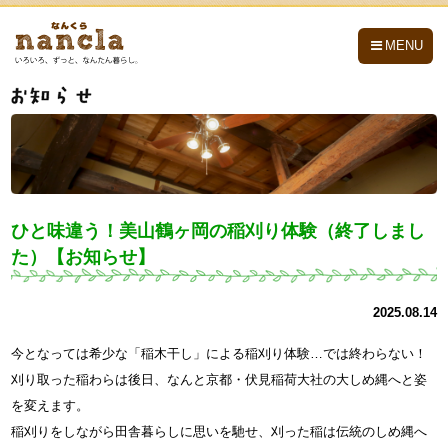
nancla -なんくら-
MENU
ひと味違う！美山鶴ヶ岡の稲刈り体験（終了しまし
た）【お知らせ】
2025.08.14
今となっては希少な「稲木干し」による稲刈り体験…では終わらない！
刈り取った稲わらは後日、なんと京都・伏見稲荷大社の大しめ縄へと姿
を変えます。
稲刈りをしながら田舎暮らしに思いを馳せ、刈った稲は伝統のしめ縄へ