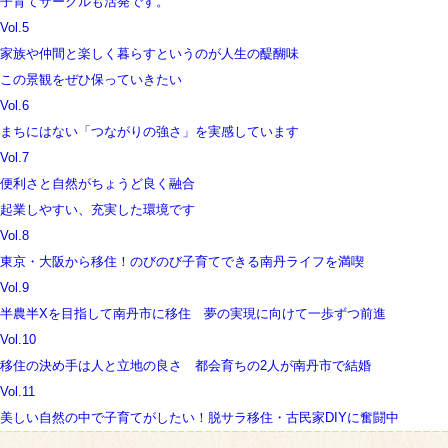
子育てサークルも活発です。
Vol.5
家族や仲間と楽しく暮らすというのが人生の醍醐味
この景観をぜひ保っていきたい
Vol.6
まちにはない「つながりの強さ」を実感しています
Vol.7
便利さと自然がちょうど良く融合
起業しやすい、充実した環境です
Vol.8
東京・大阪から移住！のびのび子育てできる南丹ライフを満喫
Vol.9
半農半Xを目指して南丹市に移住 夢の実現に向けて一歩ずつ前進
Vol.10
移住の決め手は人と立地の良さ 都会育ちの2人が南丹市で結婚
Vol.11
美しい自然の中で子育てがしたい！脱サラ移住・古民家DIYに奮闘中