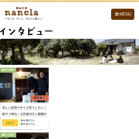
nancla -なんくら-
MENU