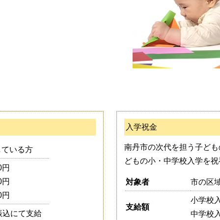
入学祝金
南丹市の次代を担う子ども
している方
どもの小・中学校入学を祝
0円
0円
対象者
市の区
0円
小学校
支給額
振込にて支給
中学校