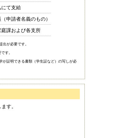
込にて支給
帳（申請者名義のもの）
家庭課および各支所
提出が必要です。
要です。
学が証明できる書類（学生証など）の写しが必
します。