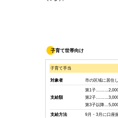
子育て世帯向け
子育て手当
対象者
市の区域に居住
第1子………2,00
支給額
第2子………3,00
第3子以降…5,00
支給方法
9月・3月に口座