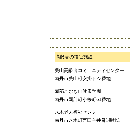
高齢者の福祉施設
美山高齢者コミュニティセンター
南丹市美山町安掛下23番地
園部こむぎ山健康学園
南丹市園部町小桜町61番地
八木老人福祉センター
南丹市八木町西田金井畠1番地1