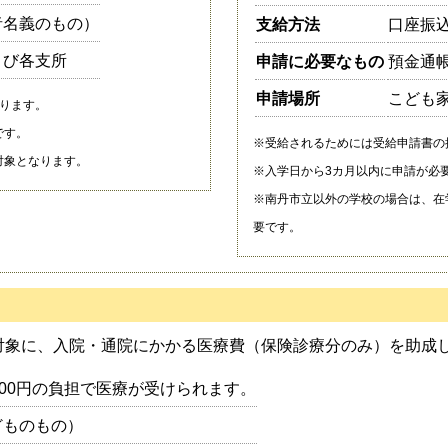
者名義のもの）
支給方法
口座振
よび各支所
申請に必要なもの
預金通
申請場所
こども
ります。
です。
※受給されるためには受給申請書の
対象となります。
※入学日から3カ月以内に申請が必
※南丹市立以外の学校の場合は、在
要です。
対象に、入院・通院にかかる医療費（保険診療分のみ）を助成
200円の負担で医療が受けられます。
どものもの）