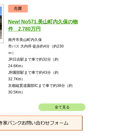
New! No571.美山町内久保の物
件 2,780万円
南丹市美山町内久保
市バス 大内停 徒歩約4分（約230
JR日吉駅まで車で約32分（約
24
JR園部駅まで車で約43分（約
32
京都縦貫道園部ICまで車で約38分（約
30.5Km）
全て見る