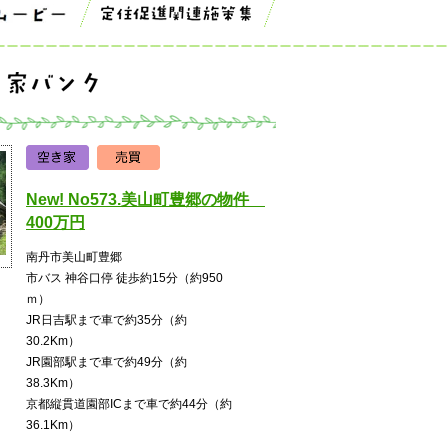
New! No573.美山町豊郷の物件
400万円
南丹市美山町豊郷
市バス 神谷口停 徒歩約15分（約950
JR日吉駅まで車で約35分（約
30
JR園部駅まで車で約49分（約
38
京都縦貫道園部ICまで車で約44分（約
36.1Km）