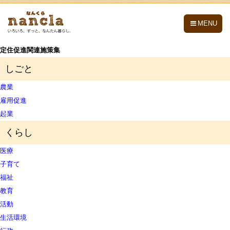
nancla -なんくら-
MENU
定住促進関連施策集
しごと
農業
雇用促進
起業
くらし
医療
子育て
福祉
教育
活動
生活環境