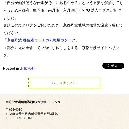
「自分が働けそうな仕事がそこにあるのか？」という不安を解消しても
らうため京都府、亀岡市、南丹市、京丹波町とNPO 法人テダスが制作し
ました。
ぜひこのカタログをご覧いただき、京都丹波地域の職場の温度を感じて
ください。
「京都丹波 移住者ウェルカム職場カタログ」
（都会に近い田舎 ていねいな暮らしをする 京都丹波サイトへリン
ク）
Posted in
お知らせ
バックナンバー
南丹市地域振興課定住促進サポートセンター
〒629-0398
京都府南丹市日吉町保野田市野3番地1
TEL：0771-68-1616