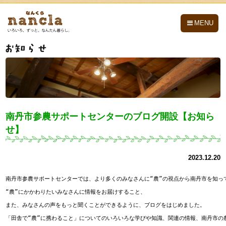
nancla -なんくら-
MENU
南丹市参農サポートセンターのブログ開設【お知ら
せ】
2023.12.20
南丹市参農サポートセンターでは、より多くのみなさんに“農”の視点から南丹市を知って
“農”にかかわりたいみなさんに情報をお届けすること、

また、みなさんの声をもっと聞くことができるように、ブログをはじめました。

「田舎で“農”に携わること」についてのいろいろな学びや知識、関連の情報、南丹市の