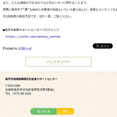
また、どんな相談ができるの？など当センターに関することまで、

実際に南丹市で”農”を始めた当事者の目線もいろいろ盛り込んだ、多様なコンテンツをお
月1回程度の発信予定です。ぜひ一度、ご覧ください。

■南丹市参農サポートセンターブログリンク

https://note.com/sannou_nantan
Posted in
お知らせ
バックナンバー
南丹市地域振興課定住促進サポートセンター
〒629-0398
京都府南丹市日吉町保野田市野3番地1
TEL：0771-68-1616
モバイル
PC