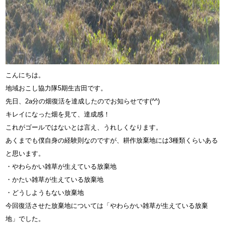
こんにちは。
地域おこし協力隊5期生吉田です。
先日、
2a分の畑復活を達成
したのでお知らせです(^^)
キレイになった畑を見て、達成感！
これがゴールではないとは言え、うれしくなります。
あくまでも僕自身の経験則なのですが、
耕作放棄地には3種類くらいある
と思います。
・やわらかい雑草が生えている放棄地
・かたい雑草が生えている放棄地
・どうしようもない放棄地
今回復活させた放棄地については「やわらかい雑草が生えている放棄
地」でした。