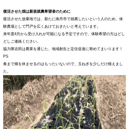
復活させた畑は新規就農希望者のために
復活させた放棄地では、
新たに南丹市で就農したいという人のため、体
験農場として門戸を広くあけておきたい
と考えています。
来年度4月から受け入れが可能
になる予定ですので、体験希望の方はどし
どしご連絡ください。
協力隊吉田は農業を通じた、地域創生と定住促進に努めてまいります！
PS
春まで畑を休ませるのはもったいないので、玉ねぎを少しだけ植えまし
た。