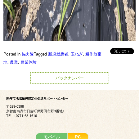
Posted in
協力隊
Tagged
新規就農者
,
玉ねぎ
,
耕作放棄
地
,
農業
,
農業体験
バックナンバー
南丹市地域振興課定住促進サポートセンター
〒629-0398
京都府南丹市日吉町保野田市野3番地1
TEL：0771-68-1616
モバイル
PC