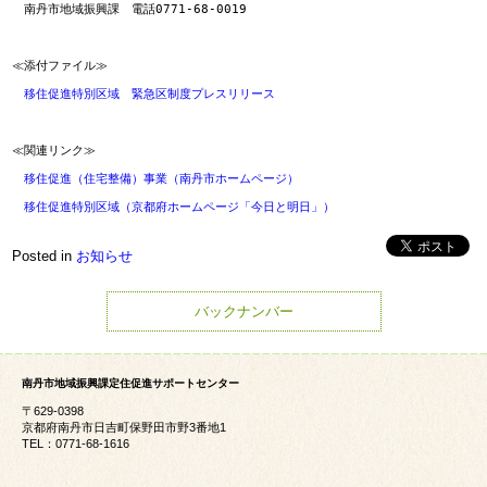
　南丹市地域振興課　電話0771-68-0019

≪添付ファイル≫

移住促進特別区域　緊急区制度プレスリリース
≪関連リンク≫

移住促進（住宅整備）事業（南丹市ホームページ）
移住促進特別区域（京都府ホームページ「今日と明日」）
Posted in
お知らせ
バックナンバー
南丹市地域振興課定住促進サポートセンター
〒629-0398
京都府南丹市日吉町保野田市野3番地1
TEL：0771-68-1616