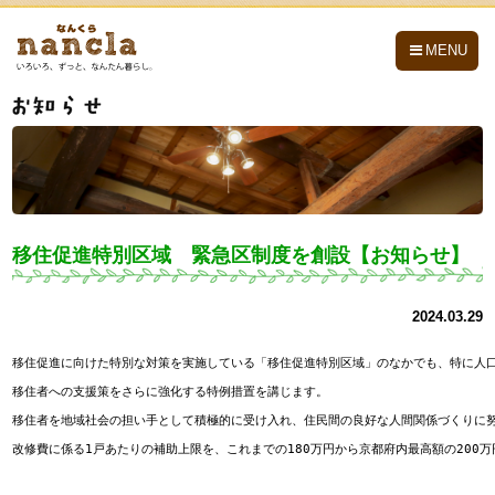
nancla -なんくら-
MENU
移住促進特別区域 緊急区制度を創設【お知らせ】
2024.03.29
移住促進に向けた特別な対策を実施している「移住促進特別区域」のなかでも、特に人口
移住者への支援策をさらに強化する特例措置を講じます。

移住者を地域社会の担い手として積極的に受け入れ、住民間の良好な人間関係づくりに努
改修費に係る1戸あたりの補助上限を、これまでの180万円から京都府内最高額の200万