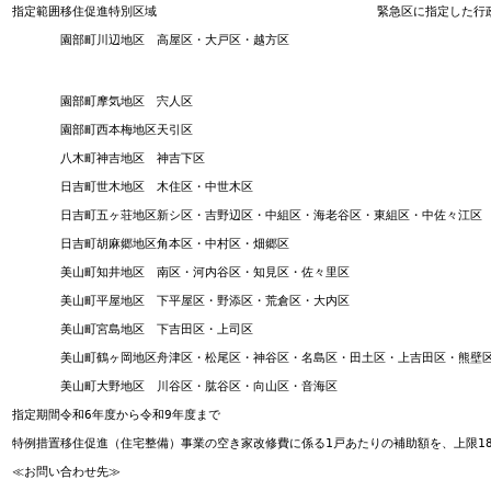
指定範囲
移住促進特別区域
緊急区に指定した行
園部町川辺地区
高屋区・大戸区・越方区
園部町摩気地区
宍人区
園部町西本梅地区
天引区
八木町神吉地区
神吉下区
日吉町世木地区
木住区・中世木区
日吉町五ヶ荘地区
新シ区・吉野辺区・中組区・海老谷区・東組区・中佐々江区
日吉町胡麻郷地区
角本区・中村区・畑郷区
美山町知井地区
南区・河内谷区・知見区・佐々里区
美山町平屋地区
下平屋区・野添区・荒倉区・大内区
美山町宮島地区
下吉田区・上司区
美山町鶴ヶ岡地区
舟津区・松尾区・神谷区・名島区・田土区・上吉田区・熊壁
美山町大野地区
川谷区・肱谷区・向山区・音海区
指定期間
令和6年度から令和9年度まで
特例措置
移住促進（住宅整備）事業の空き家改修費に係る1戸あたりの補助額を、上限18
≪お問い合わせ先≫
