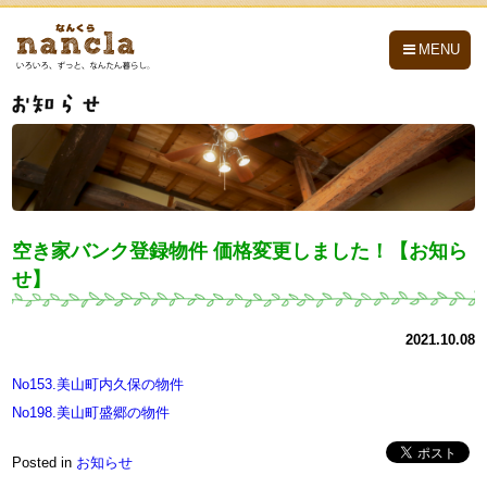
nancla -なんくら-
MENU
空き家バンク登録物件 価格変更しました！【お知ら
せ】
2021.10.08
No153.美山町内久保の物件
No198.美山町盛郷の物件
Posted in
お知らせ