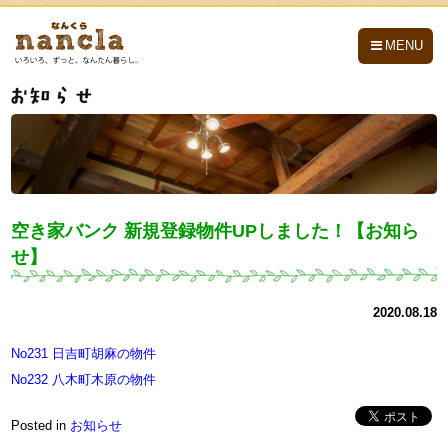
nancla -なんくら-
MENU
空き家バンク 新規登録物件UPしました！【お知ら
せ】
2020.08.18
No231 日吉町胡麻の物件
No232 八木町木原の物件
Posted in
お知らせ