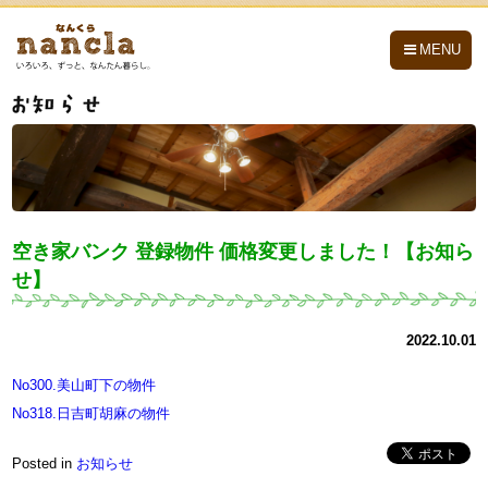
nancla -なんくら-
MENU
空き家バンク 登録物件 価格変更しました！【お知ら
せ】
2022.10.01
No300.美山町下の物件
No318.日吉町胡麻の物件
Posted in
お知らせ