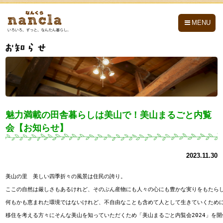
nancla -なんくら-
MENU
魅力満載の田舎暮らしは美山で！美山まるごと内覧
会【お知らせ】
2023.11.30
美山の里　美しい四季折々の風景は住民の誇り。

ここの自然は厳しさもあるけれど、そのぶん産物にも人々の心にも豊かな実りをもたらし
何もかも恵まれた環境ではないけれど、不自由なことも含めて人として生きていくために
移住を考える方々にそんな美山を知っていただくため「美山まるごと内覧会2024」を開