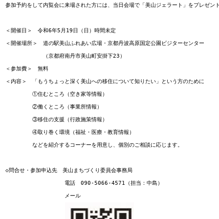
参加予約をして内覧会に来場された方には、当日会場で「美山ジェラート」をプレゼント
＜開催日＞　令和6年5月19日（日）時間未定

＜開催場所＞　道の駅美山ふれあい広場・京都丹波高原国定公園ビジターセンター

　　　　　　　（京都府南丹市美山町安掛下23）

＜参加費＞　無料

＜内容＞　「もうちょっと深く美山への移住について知りたい」という方のために

　　　　　①住むところ（空き家等情報）

　　　　　②働くところ（事業所情報）

　　　　　③移住の支援（行政施策情報）

　　　　　④取り巻く環境（福祉・医療・教育情報）

　　　　　などを紹介するコーナーを用意し、個別のご相談に応じます。

◇問合せ・参加申込先　美山まちづくり委員会事務局

　　　　　　　　　　　電話　090-5066-4571（担当：中島）

　　　　　　　　　　　メール
