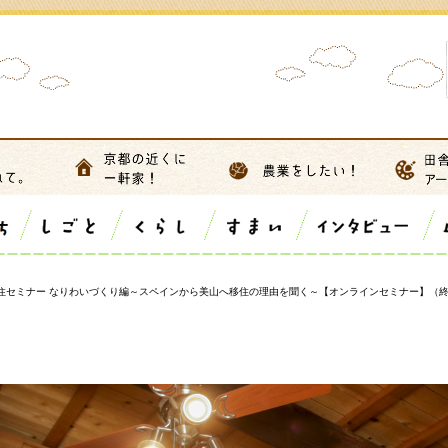
移住セミナー なりわいづくり編～スペインから美山へ移住の理由を聞く～【オンラインセミナー】（