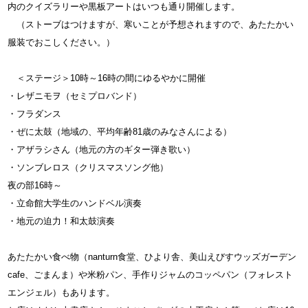
内のクイズラリーや黒板アートはいつも通り開催します。
（ストーブはつけますが、寒いことが予想されますので、あたたかい
服装でおこしください。）
＜ステージ＞10時～16時の間にゆるやかに開催
・レザニモヲ（セミプロバンド）
・フラダンス
・ぜに太鼓（地域の、平均年齢81歳のみなさんによる）
・アザラシさん（地元の方のギター弾き歌い）
・ソンブレロス（クリスマスソング他）
夜の部16時～
・立命館大学生のハンドベル演奏
・地元の迫力！和太鼓演奏
あたたかい食べ物（nanturn食堂、ひより舎、美山えびすウッズガーデン
cafe、ごまんま）や米粉パン、手作りジャムのコッペパン（フォレスト
エンジェル）もあります。