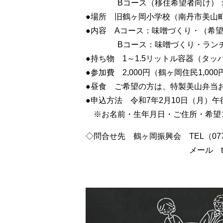
Bコース（移住希望者向け）：午前
●場所 旧鶴ヶ岡小学校（南丹市美山町
●内容 Aコース：味噌づくり・（希
Bコース：味噌づくり・ランチ会
●持ち物 1～1.5リットル容器（
●参加費 2,000円（鶴ヶ岡住民1,0
●昼食 ご希望の方は、特製美山弁当お
●申込方法 令和7年2月10日（月）
※お名前・生年月日・ご住所・希望コ
◇問合せ先 鶴ヶ岡振興会 TEL（0771）7
メール tsurugaoka90