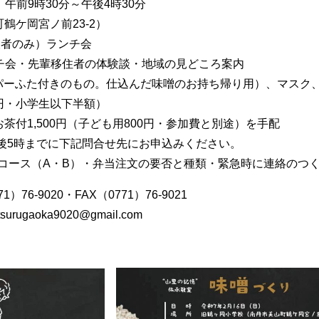
9時30分～午後4時30分
鶴ケ岡宮ノ前23-2）
望者のみ）ランチ会
・先輩移住者の体験談・地域の見どころ案内
タッパーふた付きのもの。仕込んだ味噌のお持ち帰り用）、マスク
00円・小学生以下半額）
茶付1,500円（子ども用800円・参加費と別途）を手配
午後5時までに下記問合せ先にお申込みください。
ース（A・B）・弁当注文の要否と種類・緊急時に連絡のつ
6-9020・FAX（0771）76-9021
20@gmail.com