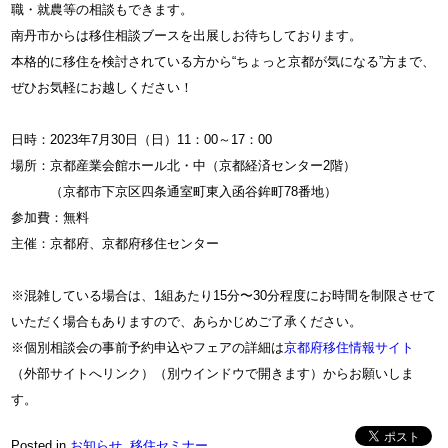
職・就農等の相談もできます。
南丹市からは移住相談ブースを出展しお待ちしております。
本格的に移住を検討されている方から“ちょっと京都が気になる”方まで、
ぜひお気軽にお越しください！
日時：2023年7月30日（日）11：00～17：00
場所：京都産業会館ホール北・中（京都経済センター2階）
（京都市下京区四条通室町東入函谷鉾町78番地）
参加費：無料
主催：京都府、京都府移住センター
※混雑している場合は、1組あたり15分〜30分程度にお時間を制限させて
いただく場合もありますので、あらかじめご了承ください。
※個別相談会の事前予約申込やフェアの詳細は
京都府移住情報サイト
（外部サイトへリンク）（別ウインドウで開きます）からお願いしま
す。
Posted in
お知らせ
,
移住セミナー