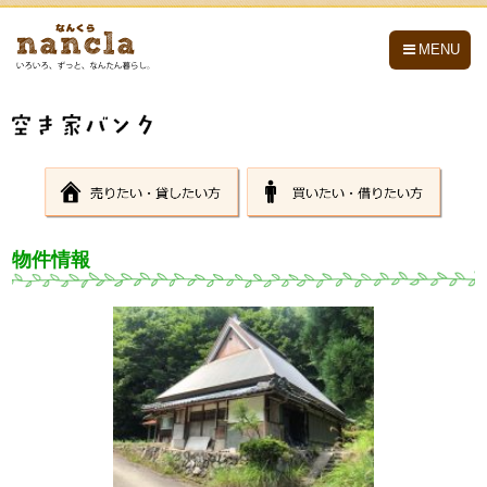
nancla -なんくら-
MENU
物件情報