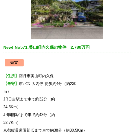
New! No571.美山町内久保の物件 2,780万円
【住所】
南丹市美山町内久保
【最寄】
市バス 大内停 徒歩約4分（約230
JR日吉駅まで車で約32分（約
24
JR園部駅まで車で約43分（約
32
京都縦貫道園部ICまで車で約38分（約30.5Km）