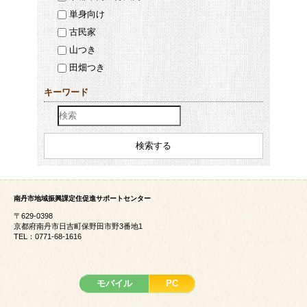
単身向け
古民家
山つき
田畑つき
キーワード
南丹市地域振興課定住促進サポートセンター
〒629-0398
京都府南丹市日吉町保野田市野3番地1
TEL：0771-68-1616
モバイル
PC