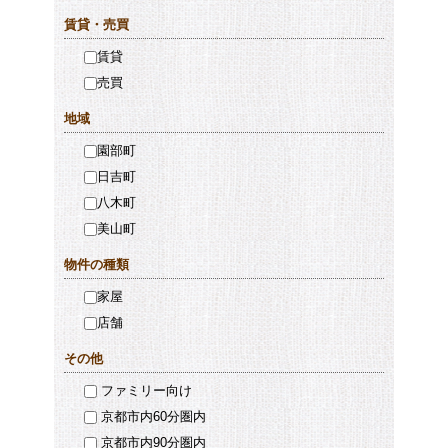
賃貸・売買
賃貸
売買
地域
園部町
日吉町
八木町
美山町
物件の種類
家屋
店舗
その他
ファミリー向け
京都市内60分圏内
京都市内90分圏内