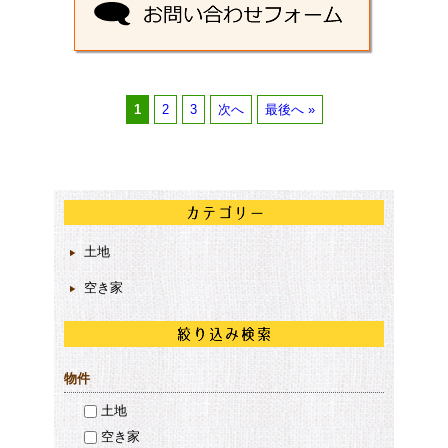
1
2
3
次へ
最後へ »
土地
空き家
物件
土地
空き家