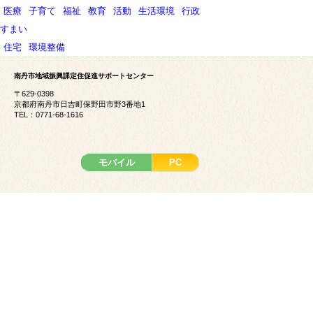
シ
医療
子育て
福祉
教育
活動
生活環境
行政
ョ
すまい
ン
住宅
環境整備
南丹市地域振興課定住促進サポートセンター
〒629-0398
京都府南丹市日吉町保野田市野3番地1
TEL：0771-68-1616
モバイル
PC