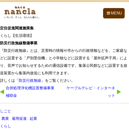
nancla -なんくら-
MENU
定住促進関連施策集
くらし【生活環境】
防災行政無線整備事業
『防災行政無線』とは、災害時の情報や市からの行政情報などを、ご家庭な
どに設置する「戸別受信機」と小学校などに設置する「屋外拡声子局」によ
り、音声でお知らせするための通信設備です。集落公民館などに設置する放
送装置から集落内放送にも利用できます。
詳しくは「
防災行政無線
」をご覧ください。
投
合併処理浄化槽設置整備事業
ケーブルテレビ・インターネ
稿
補助金
ット
ナ
ビ
しごと
ゲ
農業
雇用促進
起業
ー
くらし