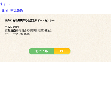
シ
すまい
ョ
住宅
環境整備
ン
南丹市地域振興課定住促進サポートセンター
〒629-0398
京都府南丹市日吉町保野田市野3番地1
TEL：0771-68-1616
モバイル
PC