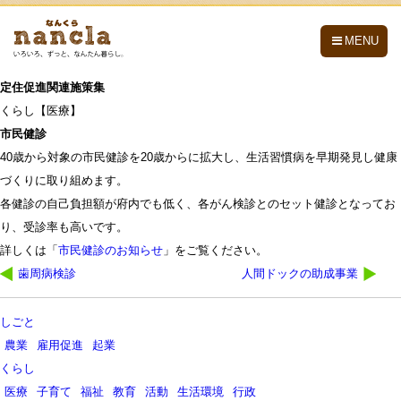
nancla -なんくら-
MENU
定住促進関連施策集
くらし【医療】
市民健診
40歳から対象の市民健診を20歳からに拡大し、生活習慣病を早期発見し健康
づくりに取り組めます。
各健診の自己負担額が府内でも低く、各がん検診とのセット健診となってお
り、受診率も高いです。
詳しくは「
市民健診のお知らせ
」をご覧ください。
投
歯周病検診
人間ドックの助成事業
稿
ナ
しごと
ビ
農業
雇用促進
起業
ゲ
くらし
ー
医療
子育て
福祉
教育
活動
生活環境
行政