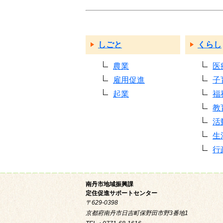
しごと
くらし
農業
医
雇用促進
子
起業
福
教
活
生
行
南丹市地域振興課
定住促進サポートセンター
〒629-0398
京都府南丹市日吉町保野田市野3番地1