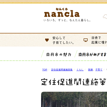
TOP
定住促進関連施策集
くらし
医療
、
子育て