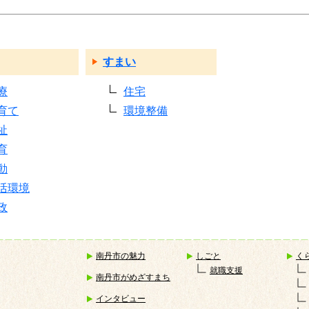
すまい
療
住宅
育て
環境整備
祉
育
動
活環境
政
南丹市の魅力
しごと
く
就職支援
南丹市がめざすまち
インタビュー