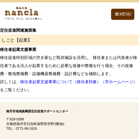
nancla -なんくら-
MENU
定住促進関連施策集
しごと【起業】
移住者起業支援事業
移住促進特別区域の空き家など既存施設を活用し、移住者または代表者が移
住者である法人が起業するために必要な改修や整備を行う場合、その改修
費・敷地整備費・設備機器整備費・設計費などを補助します。
詳しくは、
移住者起業支援事業について（移住者対象）（市ホームページ）
をご覧ください。
南丹市地域振興課定住促進サポートセンター
〒629-0398
京都府南丹市日吉町保野田市野3番地1
TEL：0771-68-1616