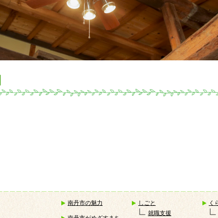
】
南丹市の魅力
しごと
く
就職支援