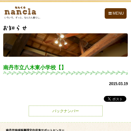
nancla -なんくら-
MENU
南丹市立八木東小学校【】
2015.03.19
バックナンバー
南丹市地域振興課定住促進サポートセンター