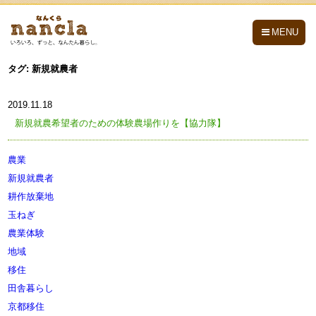
nancla -なんくら-
MENU
タグ:
新規就農者
2019.11.18
新規就農希望者のための体験農場作りを【協力隊】
農業
新規就農者
耕作放棄地
玉ねぎ
農業体験
地域
移住
田舎暮らし
京都移住