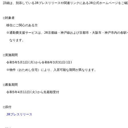
詳細は、別添しているJRプレスリリースや関連リンクにあるJR公式ホームページをご確
□対象者

　移住にご関心のある方　

　※通勤費支援サービスは、JR京都線・神戸線および京都市・大阪市・神戸市内の各駅
　　なります。

□実施期間

　令和5年5月1日(月)から令和6年3月31日(日)

　※物件（おためし住宅）により、入居可能な期間が異なります。

□募集期間

　令和5年4月11日(火)から先着順受付

□添付

JRプレスリリース