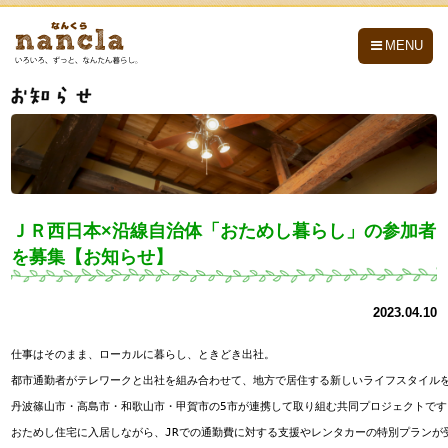
nancla -なんくら-
MENU
ＪＲ西日本×沿線自治体「おためし暮らし」の参加者
を募集【お知らせ】
2023.04.10
仕事はそのまま、ローカルに暮らし、ときどき出社。

都市通勤者がテレワークと出社を組み合わせて、地方で居住する新しいライフスタイルを
丹波篠山市・高島市・和歌山市・甲賀市の5市が連携して取り組む共同プロジェクトです。
おためし住宅に入居しながら、JRでの通勤費に対する支援やレンタカーの特別プランが受