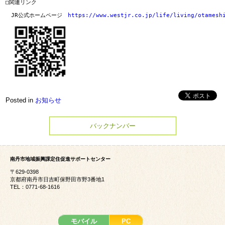
□関連リンク

　JR公式ホームページ　
https://www.westjr.co.jp/life/living/otamesh
Posted in
お知らせ
バックナンバー
南丹市地域振興課定住促進サポートセンター
〒629-0398
京都府南丹市日吉町保野田市野3番地1
TEL：0771-68-1616
モバイル
PC