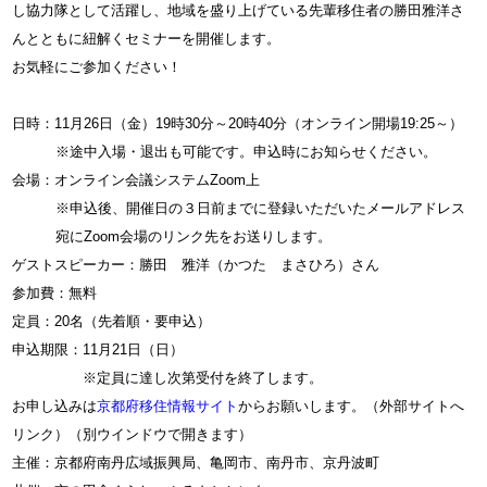
し協力隊として活躍し、地域を盛り上げている先輩移住者の勝田雅洋さ
んとともに紐解くセミナーを開催します。
お気軽にご参加ください！
日時：11月26日（金）19時30分～20時40分（オンライン開場19:25～）
※途中入場・退出も可能です。申込時にお知らせください。
会場：オンライン会議システムZoom上
※申込後、開催日の３日前までに登録いただいたメールアドレス
宛にZoom会場のリンク先をお送りします。
ゲストスピーカー：勝田 雅洋（かつた まさひろ）さん
参加費：無料
定員：20名（先着順・要申込）
申込期限：11月21日（日）
※定員に達し次第受付を終了します。
お申し込みは
京都府移住情報サイト
からお願いします。（外部サイトへ
リンク）（別ウインドウで開きます）
主催：京都府南丹広域振興局、亀岡市、南丹市、京丹波町