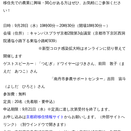
移住先での農業に興味・関心がある方はぜひ、お気軽にご参加くださ
い！
日時：9月28日（水）19時00分～20時30分（開場18時30分～）
会場（住所）：キャンパスプラザ京都2階第3会議室（京都市下京区西洞
院通塩小路下る東塩小路町939）
※新型コロナ感染拡大時はオンラインに切り替えて
開催します
ゲストスピーカー：「つむぎ」ドワイヤーはづきさん、前田 敦子（ま
えだ あつこ）さん
「南丹市参農サポートセンター」吉田 宙斗
（よしだ ひろと）さん
参加費：無料
定員：20名（先着順・要申込）
申込期限：9月21日（水）※定員に達し次第受付を終了します。
お申し込みは
京都府移住情報サイト
からお願いします。（外部サイトへ
リンク）（別ウインドウで開きます）