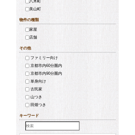
八木町
美山町
物件の種類
家屋
店舗
その他
ファミリー向け
京都市内60分圏内
京都市内90分圏内
単身向け
古民家
山つき
田畑つき
キーワード