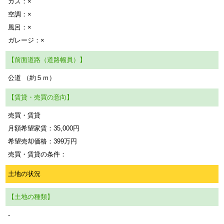
ガス：×
空調：×
風呂：×
ガレージ：×
【前面道路（道路幅員）】
公道 （約５ｍ）
【賃貸・売買の意向】
売買・賃貸
月額希望家賃：35,000円
希望売却価格：399万円
売買・賃貸の条件：
土地の状況
【土地の種類】
-