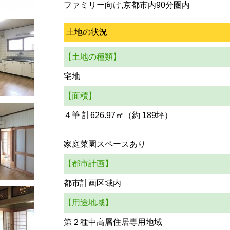
ファミリー向け,京都市内90分圏内
土地の状況
【土地の種類】
宅地
【面積】
４筆 計626.97㎡（約 189坪）
家庭菜園スペースあり
【都市計画】
都市計画区域内
【用途地域】
第２種中高層住居専用地域