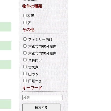
物件の種類
家屋
店
その他
ファミリー向け
京都市内60分圏内
京都市内90分圏内
単身向け
古民家
山つき
田畑つき
キーワード