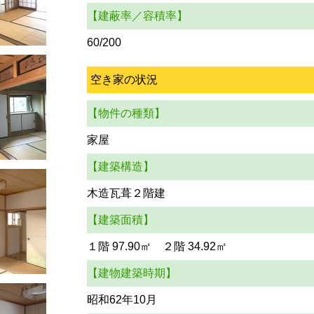
【建蔽率／容積率】
60/200
空き家の状況
【物件の種類】
家屋
【建築構造】
木造瓦葺２階建
【建築面積】
１階 97.90㎡ ２階 34.92㎡
【建物建築時期】
昭和62年10月