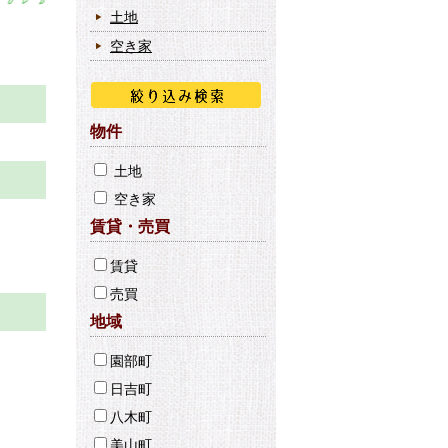
土地
空き家
物件
土地
空き家
賃貸・売買
賃貸
売買
地域
園部町
日吉町
八木町
美山町