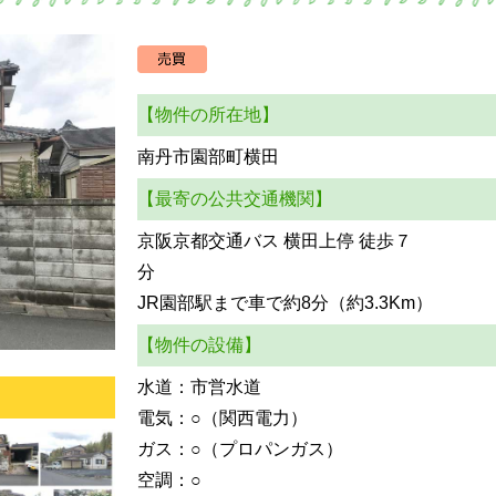
【物件の所在地】
南丹市園部町横田
【最寄の公共交通機関】
京阪京都交通バス 横田上停 徒歩７
JR園部駅まで車で約8分（約3.3Km）
【物件の設備】
水道：市営水道
電気：○（関西電力）
ガス：○（プロパンガス）
空調：○