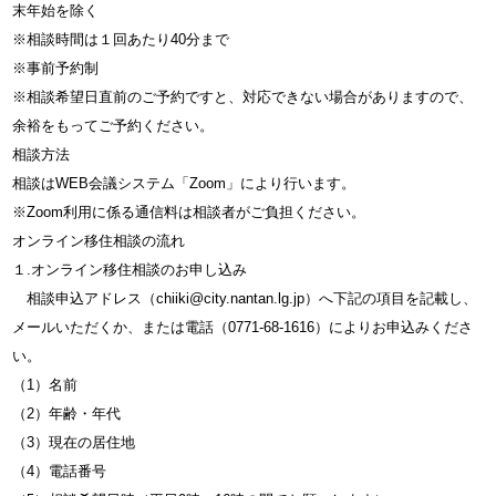
末年始を除く
※相談時間は１回あたり40分まで
※事前予約制
※相談希望日直前のご予約ですと、対応できない場合がありますので、
余裕をもってご予約ください。
相談方法
相談はWEB会議システム「Zoom」により行います。
※Zoom利用に係る通信料は相談者がご負担ください。
オンライン移住相談の流れ
１.オンライン移住相談のお申し込み
相談申込アドレス（chiiki@city.nantan.lg.jp）へ下記の項目を記載し、
メールいただくか、または電話（0771-68-1616）によりお申込みくださ
い。
（1）名前
（2）年齢・年代
（3）現在の居住地
（4）電話番号