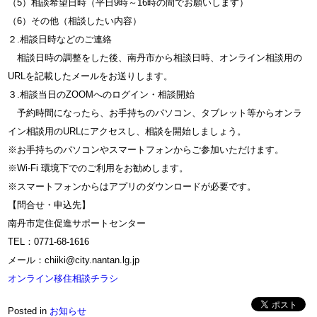
（5）相談希望日時（平日9時～16時の間でお願いします）
（6）その他（相談したい内容）
２.相談日時などのご連絡
相談日時の調整をした後、南丹市から相談日時、オンライン相談用の
URLを記載したメールをお送りします。
３.相談当日のZOOMへのログイン・相談開始
予約時間になったら、お手持ちのパソコン、タブレット等からオンラ
イン相談用のURLにアクセスし、相談を開始しましょう。
※お手持ちのパソコンやスマートフォンからご参加いただけます。
※Wi-Fi 環境下でのご利用をお勧めします。
※スマートフォンからはアプリのダウンロードが必要です。
【問合せ・申込先】
南丹市定住促進サポートセンター
TEL：0771-68-1616
メール：chiiki@city.nantan.lg.jp
オンライン移住相談チラシ
Posted in
お知らせ