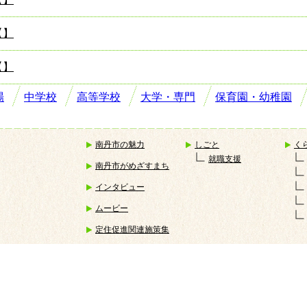
【】
【】
場
中学校
高等学校
大学・専門
保育園・幼稚園
南丹市の魅力
しごと
く
就職支援
南丹市がめざすまち
インタビュー
ムービー
定住促進関連施策集