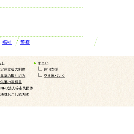
福祉
警察
らし
すまい
定住支援の制度
住宅支援
集落の取り組み
空き家バンク
集落の教科書
NPO法人等市民団体
地域おこし協力隊