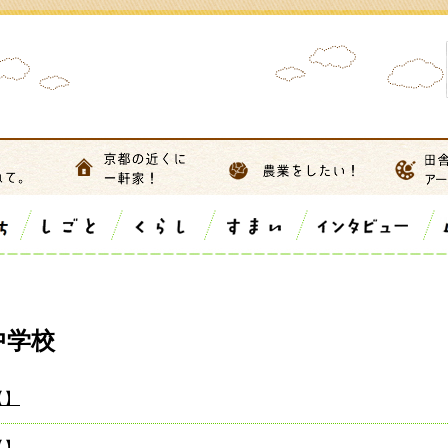
中学校
【】
【】