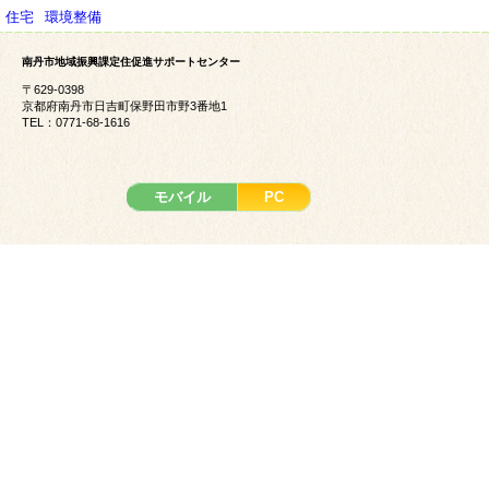
ン
住宅
環境整備
南丹市地域振興課定住促進サポートセンター
〒629-0398
京都府南丹市日吉町保野田市野3番地1
TEL：0771-68-1616
モバイル
PC