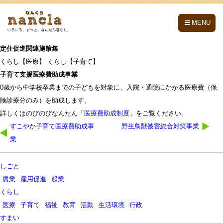
nancla -なんくら-
MENU
定住促進関連施策集
くらし【医療】 くらし【子育て】
子育て支援医療費助成事業
0歳から中学校卒業までの子どもを対象に、入院・通院にかかる医療費（保
険診療分のみ）を助成します。
詳しくはのびのびなんたん「
医療費助成制度
」をご覧ください。
投
すこやか子育て医療費助成事
野生鳥獣被害総合対策事業
稿
業
ナ
ビ
しごと
ゲ
農業
雇用促進
起業
ー
くらし
シ
医療
子育て
福祉
教育
活動
生活環境
行政
ョ
すまい