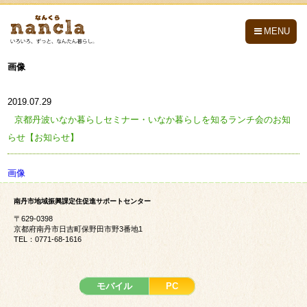
nancla -なんくら-
MENU
画像
2019.07.29
京都丹波いなか暮らしセミナー・いなか暮らしを知るランチ会のお知
らせ【お知らせ】
画像
南丹市地域振興課定住促進サポートセンター
〒629-0398
京都府南丹市日吉町保野田市野3番地1
TEL：0771-68-1616
モバイル
PC