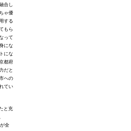
融合し
ちゃ優
用する
てもら
なって
身にな
トにな
京都府
力だと
市への
れてい
たと充
。
段が全