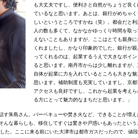
も大丈夫ですし、便利さと自然がちょうど良く
ているなと思います。あとは、銀行がめちゃく
しいというところですかね（笑）。都会だと利
人の数も多くて、なかなかゆっくり時間を取っ
えないこともありますが、ここはとても親身に
くれましたし、かなり印象的でした。銀行が親
ってくれるのは、起業するうえで大きなポイン
ると思います。南丹市からは少し離れますが、
自体が起業に力を入れているところも大きな魅
思います。補助制度も充実していますし、京都
アクセスも良好ですし、これから起業を考えら
る方にとって魅力的なまちだと思います。」
話す朱島さん。バーベキューや焚き火など、できることが増え
そんな暮らしも、移住してすぐは驚きや戸惑いもあったという
ました。ここに来る前にいた大津市は都市ガスだったので、値