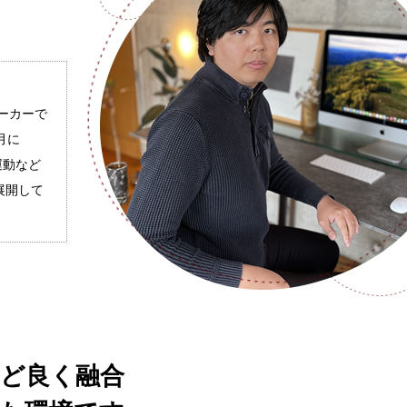
ーカーで
月に
運動など
展開して
ど良く融合