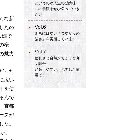
というのが人生の醍醐味
この景観をぜひ保っていき
たい
んな新
Vol.6
したの
まちにはない「つながりの
夫婦で
強さ」を実感しています
の様
Vol.7
の魅力
便利さと自然がちょうど良
く融合
起業しやすい、充実した環
だった
境です
に広い
トを使
るんで
、京都
ースが
した。
たが、