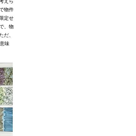
考えら
で物件
限定せ
で、物
ただ、
う意味