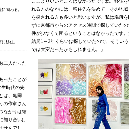
ここよりいいところはなかったですね。移住を
れる方のなかには、移住先を決めて、その地域
礎に関わる。
を探される方も多いと思いますが、私は場所を
ずに京都市からのアクセス時間で探していたの
件が少なくて困るということはなかったです。
結局1～2年くらいは探していたので、そうい
市に移住。
では大変だったかもしれません。」
お二人だった
あったことが
学生時代の先
とは、亀岡
りの作家さん
つながりは結
に知り合いは
ませんでし