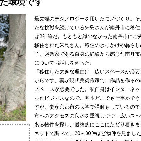
た環境です
最先端のテクノロジーを用いたモノづくり。そ
たな挑戦を続けている朱島さんが南丹市に移住
は2年前だ。もともと縁のなかった南丹市にご
移住された朱島さん。移住のきっかけや暮らし
子、起業家である自身の経験から感じた南丹市
についてお話しを伺った。
「移住した大きな理由は、広いスペースが必要
からです。妻が現代美術作家で、作品を作るの
スペースが必要でした。私自身はインターネッ
ったビジネスなので、基本どこでも仕事ができ
すが、妻が京都市の大学で講師もしているので
市へのアクセスの良さを重視しつつ、広いスペ
ある物件を探し、最終的にここにたどり着きま
ネットで調べて、20～30件ほど物件を見まし