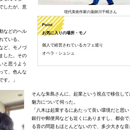
でしたが、意
現代美術作家の薬師川千晴さん
Point
動などのヘル
お気に入りの場所・モノ
れている。
個人で経営されているカフェ巡り
など、モノづ
オペラ・シュシュ
ました。その
いと思うよう
って、色んな
です。」
そんな朱島さんに、起業という視点で移住して
魅力について伺った。
「八木は起業するにあたって良い環境だと思い
銀行や郵便局なども近くにありますし、都会で
る音の問題もほとんどないので、多少大きな音