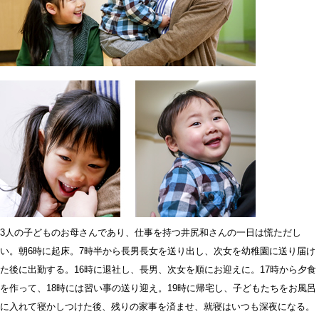
3人の子どものお母さんであり、仕事を持つ井尻和さんの一日は慌ただし
い。朝6時に起床。7時半から長男長女を送り出し、次女を幼稚園に送り届け
た後に出勤する。16時に退社し、長男、次女を順にお迎えに。17時から夕食
を作って、18時には習い事の送り迎え。19時に帰宅し、子どもたちをお風呂
に入れて寝かしつけた後、残りの家事を済ませ、就寝はいつも深夜になる。