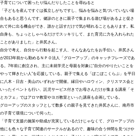
子育てについて困ったり悩んだりしたことを尋ねると
「子どもを産んですぐは孤立しがちですし、悩みを悩みと気づいていない場
合もあると思うんです。健診のときに親子で集まれる遊び場があるよと促さ
れて外に出る機会ができ、誰かと話すだけで気が晴れることもあります。私
自身も、ちょっとしゃべるだけでスッキリして、また育児に力を入れられた
ことがありました」と井尻さん。
自分で考え、自分から行動を起こす人、そんなあなたをお手伝い。井尻さん
が2013年前から勤めるＮＰＯ法人「グローアップ」のキャッチフレーズであ
る。7年前に創立され、主に未就学児と母親を対象に“自分のやりたいことを
やって輝きたい人”を応援している。親子で集える「ぽこぽこくらぶ」を平日
に八木・日吉・美山のいずれかで開催。縁日やハロウィン、クリスマス会と
いったイベントも行い、託児サービス付きでお母さんだけが集まる講座「そ
とカフェ」ではアロマ教室やヨガ教室といった講座も企画している。
グローアップのスタッフとして数多くの親子を見てきた井尻さんに、南丹市
の子育て環境について伺った。
「子育て支援の施策や助成が充実しているだけじゃなくて、グローアップの
他にも色々な子育て関連のサークルがあるので、趣味の合う仲間を見つけや