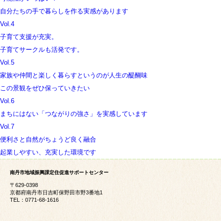
自分たちの手で暮らしを作る実感があります
Vol.4
子育て支援が充実。
子育てサークルも活発です。
Vol.5
家族や仲間と楽しく暮らすというのが人生の醍醐味
この景観をぜひ保っていきたい
Vol.6
まちにはない「つながりの強さ」を実感しています
Vol.7
便利さと自然がちょうど良く融合
起業しやすい、充実した環境です
南丹市地域振興課定住促進サポートセンター
〒629-0398
京都府南丹市日吉町保野田市野3番地1
TEL：0771-68-1616